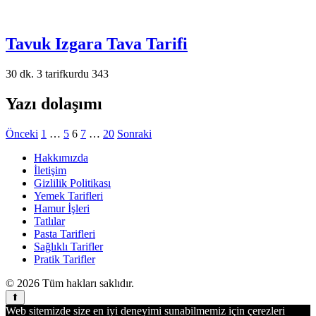
Tavuk Izgara Tava Tarifi
30 dk.
3
tarifkurdu
343
Yazı dolaşımı
Önceki
1
…
5
6
7
…
20
Sonraki
Hakkımızda
İletişim
Gizlilik Politikası
Yemek Tarifleri
Hamur İşleri
Tatlılar
Pasta Tarifleri
Sağlıklı Tarifler
Pratik Tarifler
© 2026 Tüm hakları saklıdır.
Web sitemizde size en iyi deneyimi sunabilmemiz için çerezleri