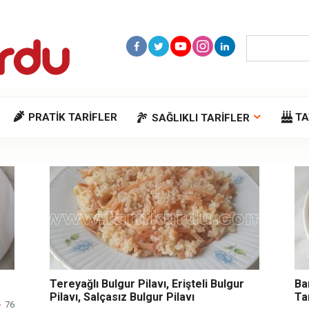
Search:
PRATIK TARIFLER
TA
SAĞLIKLI TARIFLER
Tereyağlı Bulgur Pilavı, Erişteli Bulgur
Ba
Pilavı, Salçasız Bulgur Pilavı
Tar
76