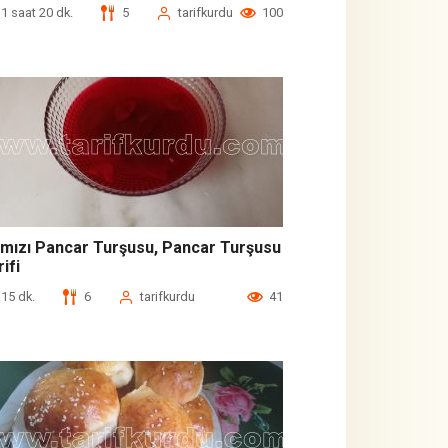
1 saat 20 dk.
5
tarifkurdu
100
rmızı Pancar Turşusu, Pancar Turşusu
ifi
15 dk.
6
tarifkurdu
41