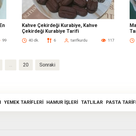
En
Kahve Çekirdeği Kurabiye, Kahve
Ma
Çekirdeği Kurabiye Tarifi
Ta
99
40 dk.
6
tarifkurdu
117
…
20
Sonraki
I
YEMEK TARIFLERI
HAMUR İŞLERI
TATLILAR
PASTA TARIF