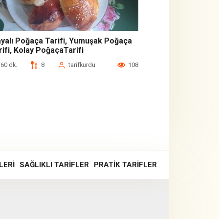
yalı Poğaça Tarifi, Yumuşak Poğaça
rifi, Kolay PoğaçaTarifi
60 dk.
8
tarifkurdu
108
LERI
SAĞLIKLI TARIFLER
PRATIK TARIFLER