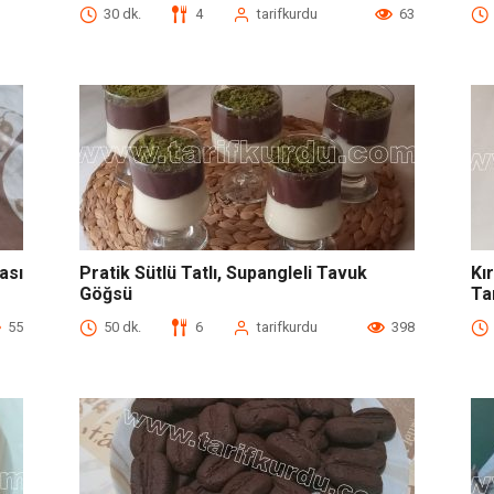
30 dk.
4
tarifkurdu
63
ası
Pratik Sütlü Tatlı, Supangleli Tavuk
Kı
Göğsü
Tar
55
50 dk.
6
tarifkurdu
398