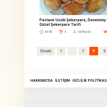
Pastane Usulü Şekerpare, Denenmiş 
Güzel Şekerpare Tarifi
40 dk.
6
tarifkurdu
Yazı
Önceki
1
…
7
8
9
dolaşımı
HAKKIMIZDA
İLETIŞIM
GIZLILIK POLITIKAS