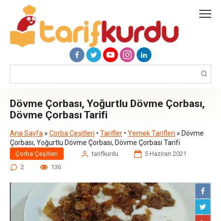
Skip
to
content
Search:
Dövme Çorbası, Yoğurtlu Dövme Çorbası,
Dövme Çorbası Tarifi
Ana Sayfa
»
Çorba Çeşitleri
•
Tarifler
•
Yemek Tarifleri
» Dövme
Çorbası, Yoğurtlu Dövme Çorbası, Dövme Çorbası Tarifi
Çorba Çeşitleri
tarifkurdu
5 Haziran 2021
2
136