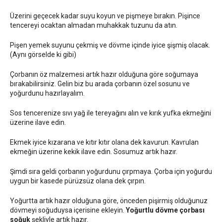
Üzerini geçecek kadar suyu koyun ve pişmeye bırakın. Pişince
tencereyi ocaktan almadan muhakkak tuzunu da atın.
Pişen yemek suyunu çekmiş ve dövme içinde iyice şişmiş olacak.
(Aynı görselde ki gibi)
Çorbanın öz malzemesi artık hazır olduğuna göre soğumaya
bırakabilirsiniz. Gelin biz bu arada çorbanın özel sosunu ve
yoğurdunu hazırlayalım.
Sos tencerenize sıvı yağ ile tereyağını alın ve kırık yufka ekmeğini
üzerine ilave edin.
Ekmek iyice kızarana ve kıtır kıtır olana dek kavurun. Kavrulan
ekmeğin üzerine kekik ilave edin. Sosumuz artık hazır.
Şimdi sıra geldi çorbanın yoğurdunu çırpmaya. Çorba için yoğurdu
uygun bir kasede pürüzsüz olana dek çırpın.
Yoğurtta artık hazır olduğuna göre, önceden pişirmiş olduğunuz
dövmeyi soğuduysa içerisine ekleyin.
Yoğurtlu dövme çorbası
soğuk
şekliyle artık hazır.