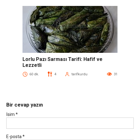
Lorlu Pazı Sarması Tarifi: Hafif ve
Lezzetli
60 dk.
4
tarifkurdu
31
Bir cevap yazın
İsim
*
E-posta
*