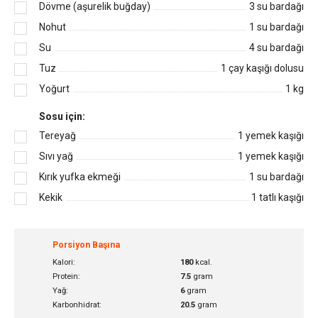
Dövme (aşurelik buğday)
3
su bardağı
Nohut
1
su bardağı
Su
4
su bardağı
Tuz
1
çay kaşığı dolusu
Yoğurt
1
kg
Sosu için:
Tereyağ
1
yemek kaşığı
Sıvı yağ
1
yemek kaşığı
Kırık yufka ekmeği
1
su bardağı
Kekik
1
tatlı kaşığı
Porsiyon Başına
Kalori:
180
kcal.
Protein:
7.5
gram
Yağ:
6
gram
Karbonhidrat:
20.5
gram