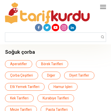
Skip
to
content
Search:
soğuk çorba
Aperatifler
Börek Tarifleri
Çorba Çeşitleri
Diğer
Diyet Tarifler
Etli Yemek Tarifleri
Hamur İşleri
Kek Tarifleri
Kurabiye Tarifleri
Meze Tarifleri
Pasta Tarifleri