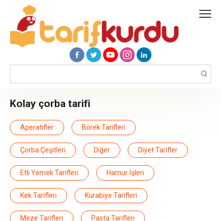
Skip
to
content
Search:
kolay çorba tarifi
Aperatifler
Börek Tarifleri
Çorba Çeşitleri
Diğer
Diyet Tarifler
Etli Yemek Tarifleri
Hamur İşleri
Kek Tarifleri
Kurabiye Tarifleri
Meze Tarifleri
Pasta Tarifleri